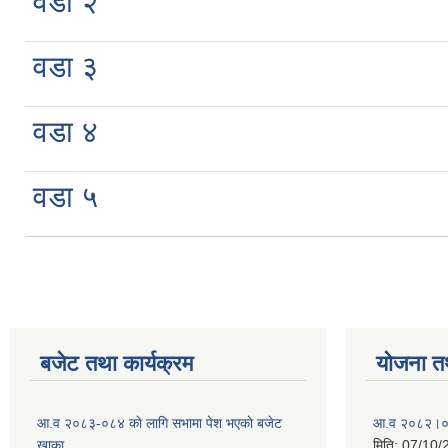
वडा २
वडा ३
वडा ४
वडा ५
बजेट तथा कार्यक्रम
योजना त
आ.व २०८३-०८४ काे लागि सभामा पेश भएकाे बजेट
आ.व २०८२।०८३
खाका
मिति:
07/10/