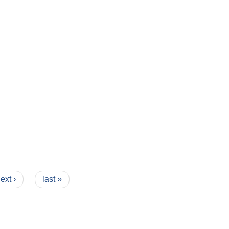
ext ›
last »